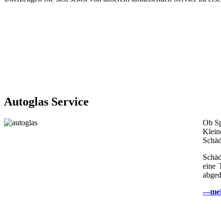
Autoglas Service
Ob Sp
Klein
Schäd
Schäd
eine 
abged
---me