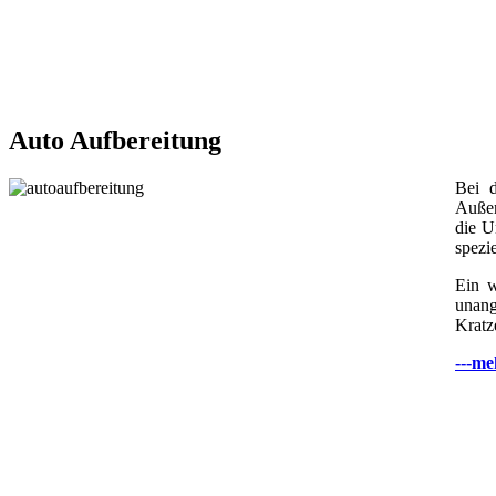
Auto Aufbereitung
Bei d
Außen
die U
spezi
Ein w
unang
Kratz
---me