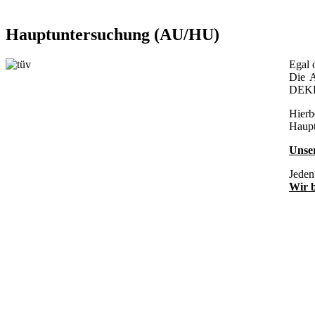
Hauptuntersuchung (AU/HU)
Egal 
Die A
DEKRA
Hierb
Haupt
Unse
Jeden
Wir b