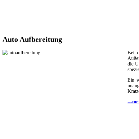
Auto Aufbereitung
Bei d
Außen
die U
spezi
Ein w
unang
Kratz
---me