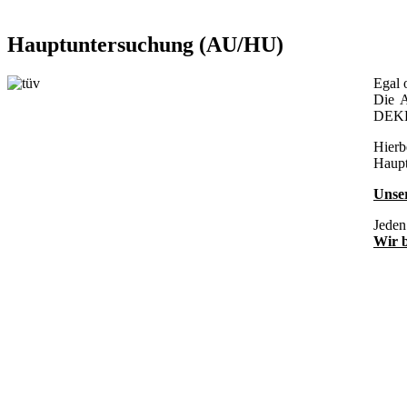
Hauptuntersuchung (AU/HU)
Egal 
Die A
DEKRA
Hierb
Haupt
Unse
Jeden
Wir b