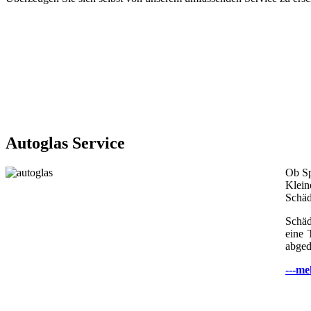
Autoglas Service
Ob Sp
Klein
Schäd
Schäd
eine 
abged
---me